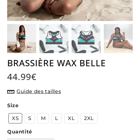
BRASSIÈRE WAX BELLE
44.99€
44.99€
Unit
Guide des tailles
price
Size
XS
S
M
L
XL
2XL
Quantité